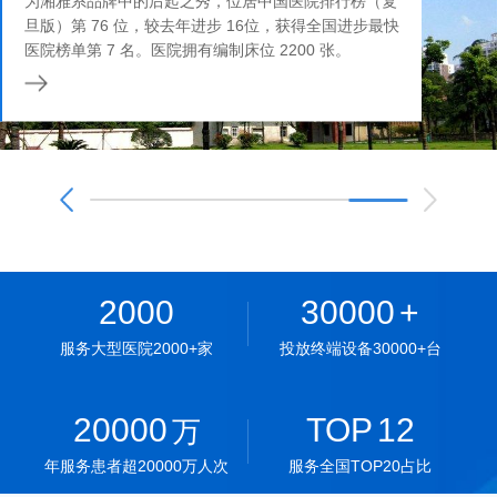
为湘雅系品牌中的后起之秀，位居中国医院排行榜（复
旦版）第 76 位，较去年进步 16位，获得全国进步最快
医院榜单第 7 名。医院拥有编制床位 2200 张。
2000
30000
+
服务大型医院2000+家
投放终端设备30000+台
20000
TOP
12
万
年服务患者超20000万人次
服务全国TOP20占比